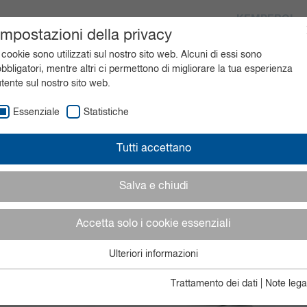
KEMPEROL
Impostazioni della privacy
Aree di applicazione
Prodotti
 cookie sono utilizzati sul nostro sito web. Alcuni di essi sono
obbligatori, mentre altri ci permettono di migliorare la tua esperienza
utente sul nostro sito web.
Essenziale
Statistiche
Tutti accettano
Salva e chiudi
Accetta solo i cookie essenziali
Ulteriori informazioni
Essenziale
EssentiellaI cookie essenziali sono necessari per le funzioni di base
Trattamento dei dati
|
Note legal
del sito web. Questo assicura che il sito web funzioni correttamente.