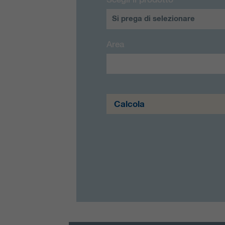
Scegli il prodotto
Si prega di selezionare
Area
Calcola