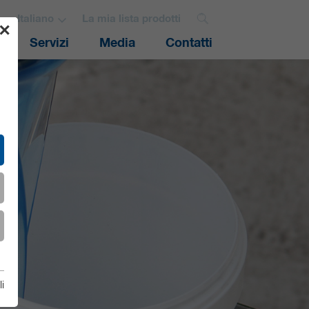
Italiano
La mia lista prodotti
✕
Servizi
Media
Contatti
i