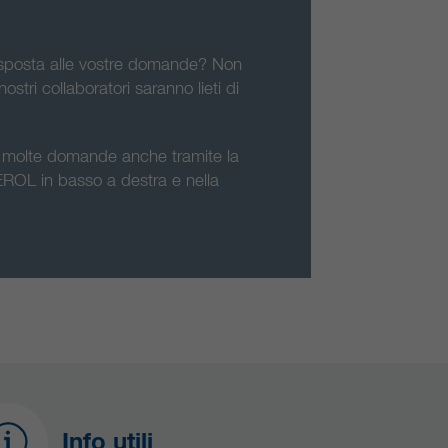
risposta alle vostre domande? Non
nostri collaboratori saranno lieti di
 a molte domande anche tramite la
ROL in basso a destra e nella
Info utili