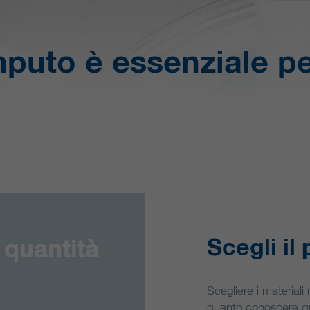
Statistiche
I cookie statistici raccolgono informazioni in modo anonimo. Queste
puto è essenziale pe
informazioni ci aiutano a capire come i nostri visitatori utilizzano il
nostro sito web.
Nome
Google Analytics
Informazioni sui cookie
Provider
Google LLC
Cookie von Google für Website-Analysen. Erzeugt
Scopo
statistische Daten darüber, wie der Besucher die
Website nutzt.
Durata
12 mesi
Scegli il
 quantità
Scegliere i material
quanto conoscere qu